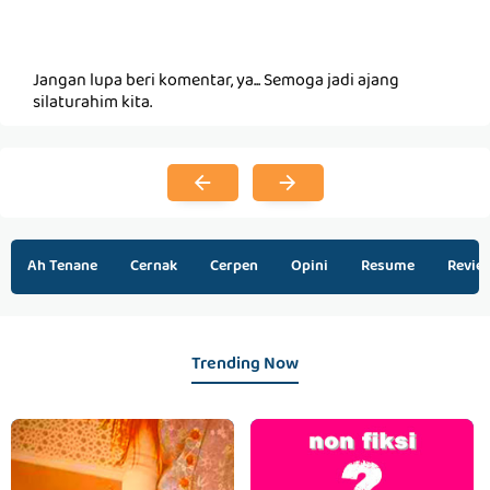
Jangan lupa beri komentar, ya... Semoga jadi ajang
silaturahim kita.
Ah Tenane
Cernak
Cerpen
Opini
Resume
Revie
Trending Now