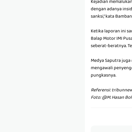
Kejadian memalukan 
dengan adanya inside
sanksi," kata Bamba
Ketika laporan ini s
Balap Motor IMI Pusa
seberat-beratnya. T
Medya Saputra juga 
mengawali penyenggo
pungkasnya.
Referensi: tribunne
Foto: @M. Hasan Bo