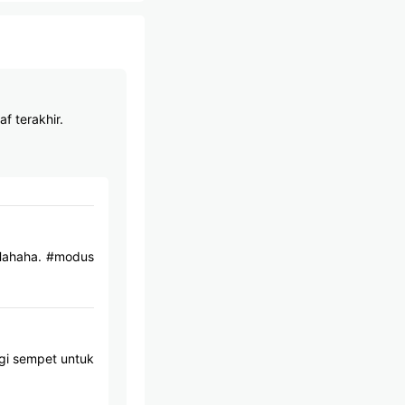
f terakhir.
 Hahaha. #modus
agi sempet untuk