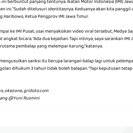
ini berbuntut panjang tentunya. Ikatan Motor Indonesia (IMI) Ja
n ini. "Sudah ditelusuri identitasnya. Keduanya akan kita panggi
ng Haribowo, Ketua Pengprov IMI Jawa Timur.
ampai ke IMI Pusat, usai menyaksikan video viral tersebut, Medya S
t angkat bicara. "Ada dua kejadian. Tapi intinya, saya sarankan I
erutama pembalap yang melempar karung," katanya.
mengusulkan sanksi itu berupa larangan balap lagi untuk pelempa
lan dihukum 3 tahun tidak boleh balapan. "Tapi keputusan tetap 
ws, okezone, gridoto.com
lang @Yuni Rusmini