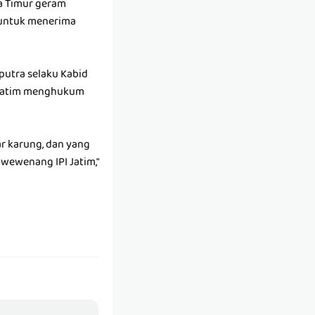
wa Timur geram
l untuk menerima
aputra selaku Kabid
MI Jatim menghukum
r karung, dan yang
wewenang IPI Jatim,"