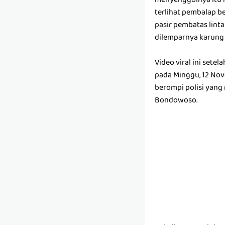
menyenggolnya itu m
terlihat pembalap b
pasir pembatas lint
dilemparnya karung p
Video viral ini setel
pada Minggu, 12 Nov
berompi polisi yang
Bondowoso.