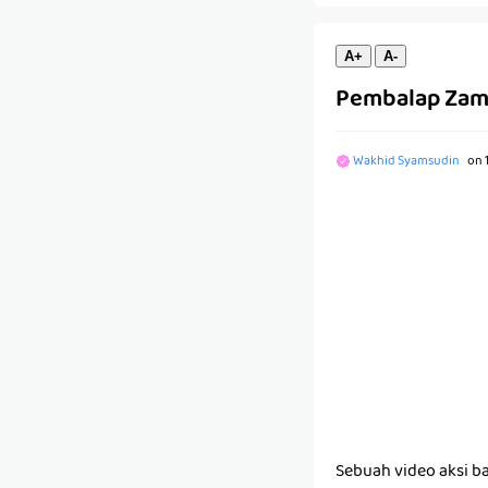
A+
A-
Pembalap Zama
Wakhid Syamsudin
on
Sebuah video aksi b