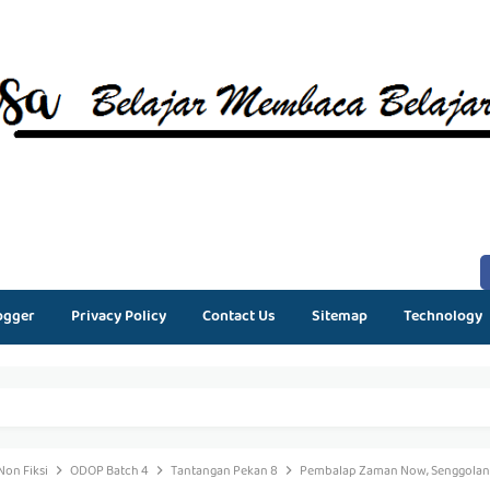
ogger
Privacy Policy
Contact Us
Sitemap
Technology
Non Fiksi
ODOP Batch 4
Tantangan Pekan 8
Pembalap Zaman Now, Senggolan 