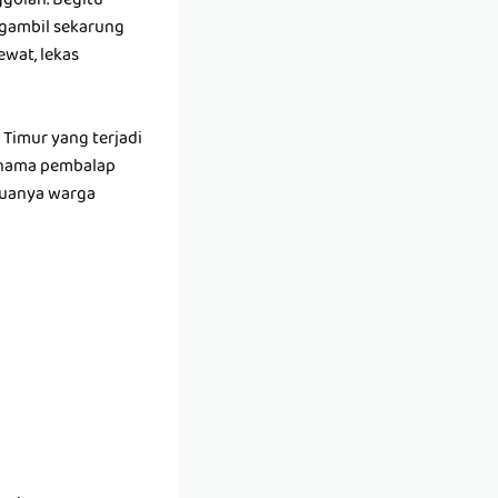
golan. Begitu
ngambil sekarung
ewat, lekas
Timur yang terjadi
h nama pembalap
duanya warga