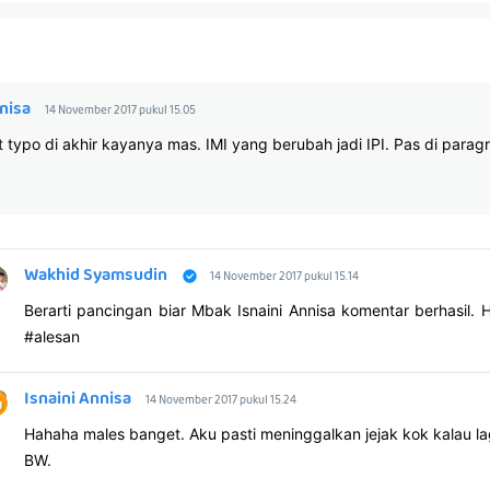
nisa
14 November 2017 pukul 15.05
t typo di akhir kayanya mas. IMI yang berubah jadi IPI. Pas di paragra
Wakhid Syamsudin
14 November 2017 pukul 15.14
Berarti pancingan biar Mbak Isnaini Annisa komentar berhasil.
#alesan
Isnaini Annisa
14 November 2017 pukul 15.24
Hahaha males banget. Aku pasti meninggalkan jejak kok kalau l
BW.