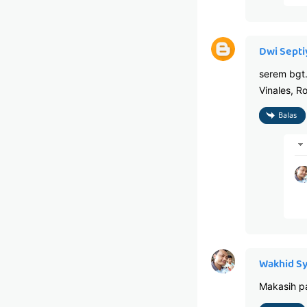
Dwi Septi
serem bgt.
Vinales, R
Balas
Wakhid S
Makasih pa