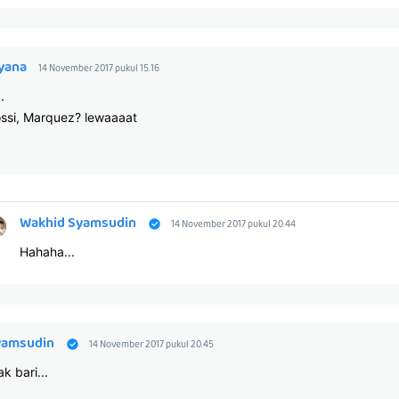
yana
14 November 2017 pukul 15.16
.
ossi, Marquez? lewaaaat
Wakhid Syamsudin
14 November 2017 pukul 20.44
Hahaha...
yamsudin
14 November 2017 pukul 20.45
k bari...