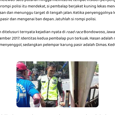
elewati satu putaran hingga melintas ke tempat insiden penyeng
erompi polisi itu mendekat, si pembalap berjaket kuning lekas me
asan dan menunggu target di tengah jalan. Ketika penyenggolnya l
asir dan mengenai ban depan. Jatuhlah si rompi polisi.
ah ditelusuri ternyata kejadian nyata di
road race
Bondowoso, Jawa 
ember 2017. Identitas kedua pembalap pun terkuak. Hasan adala
 menyenggol, sedangkan pelempar karung pasir adalah Dimas. Ke